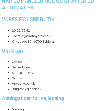
NÅR DU HANDLER HOS OS STØTTER DU
AUTOMATISK
VORES FYSISKE BUTIK
20 22 22 82
Kontakt@skonbydreier.dk
Kirkegade 19 - 6700 Esbjerg
Om Skön
Om os
Behandlinger
Skön akademy
Skön shop
Privatlivspolitik
Brug for vejledning?
Åbningstider for vejledning
Mandag: